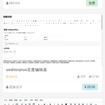
HkCms
免费
ueditorplus百度编辑器
编辑器
328
6743
鸾姝淡月
¥ 20.00