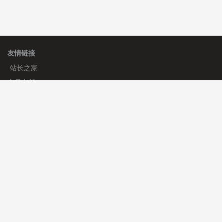
友情链接
站长之家
产品文档
使用手册
标签生成器
应用文档
更新日志
官方帮助
帮助中心
官方公告
使用帮助
安装与部署
服务支持
免费授权
使用协议
开发者中心