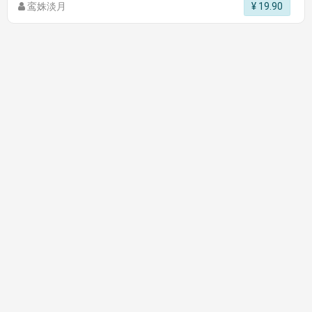
鸾姝淡月
¥ 19.90