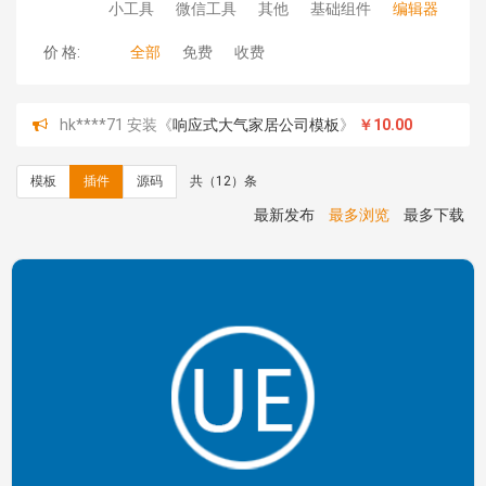
小工具
微信工具
其他
基础组件
编辑器
价 格:
全部
免费
收费
hk****71 安装《
响应式大气家居公司模板
》
￥10.00
心怀****i） 安装《
sitemap地图生成
》
免费
C**y 安装《
地图位置选取插件
》
免费
模板
插件
源码
共（12）条
C**y 安装《
地图位置选取插件
》
免费
hk****08 安装《
Prism代码高亮插件
》
免费
最新发布
最多浏览
最多下载
hk****08 安装《
访客统计
》
免费
hk****08 安装《
一键生成应用
》
免费
hk****08 安装《
禁止IP访问
》
免费
hk****80 安装《
响应式多语言企业公司简单通用模板
》
免费
hk****80 安装《
响应式多语言企业公司简单通用模板
》
免费
碧**天 安装《
文章采集插件（支持多模型）
》
￥20.00
hk****70 安装《
地图位置选取插件
》
免费
hk****70 安装《
sitemaps站点地图
》
免费
hk****28 安装《
Technoai科技人工智能IT服务多用途网
站模板
》
￥39.90
鸾**月 安装《
文件预览
》
￥9.90