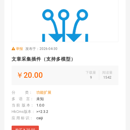
举报
发布于：2026-04-30
文章采集插件（支持多模型）
下载量
阅读量
￥20.00
9
1542
分 类：
功能扩展
多 语 言：
未知
当 前 版 本：
1.0.0
HkCms版本：
>=2.3.2
应 用 标 识：
caiji
购买 ¥ 20.00