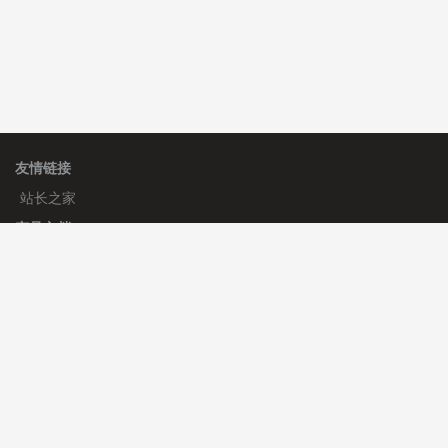
友情链接
站长之家
产品文档
使用手册
标签生成器
应用文档
更新日志
官方帮助
帮助中心
官方公告
使用帮助
安装与部署
服务支持
免费授权
使用协议
开发者中心