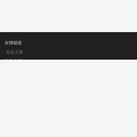
友情链接
站长之家
产品文档
使用手册
标签生成器
应用文档
更新日志
官方帮助
帮助中心
官方公告
使用帮助
安装与部署
服务支持
免费授权
使用协议
开发者中心