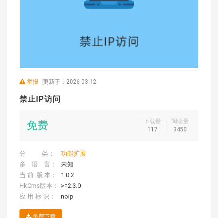
举报
更新于：2026-03-12
禁止IP访问
下载量
阅读量
免费
117
3450
分 类：
功能扩展
多 语 言：
未知
当 前 版 本：
1.0.2
HkCms版本：
>=2.3.0
应 用 标 识：
noip
免费下载