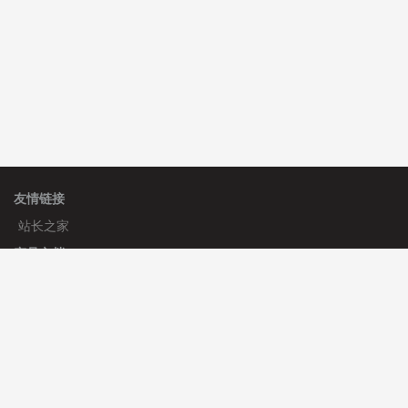
友情链接
站长之家
产品文档
使用手册
标签生成器
应用文档
更新日志
官方帮助
帮助中心
官方公告
使用帮助
安装与部署
服务支持