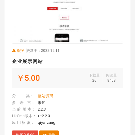
举报
更新于：2022-12-11
企业展示网站
下载量
阅读量
￥5.00
26
8408
分 类：
整站源码
多 语 言：
未知
当 前 版 本：
2.2.3
HkCms版本：
>=2.2.3
应 用 标 识：
qiye_zungf
购买 ¥ 5.00
演示