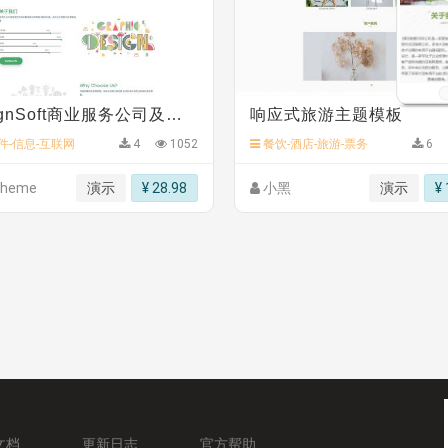
板
》
免费
DesignSoft商业服务公司及网页设计工作室网站模板
响应式旅游主题模板
软件-信息-互联网
4
1052
餐饮-酒店-旅游-票务
6
theme
演示
¥ 28.98
小黑
演示
¥ 
文档
更新日志
官方帮助