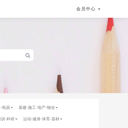
会员中心
具-电器
基建-施工-地产-物业
培训-科研
运动-健身-体育-器材