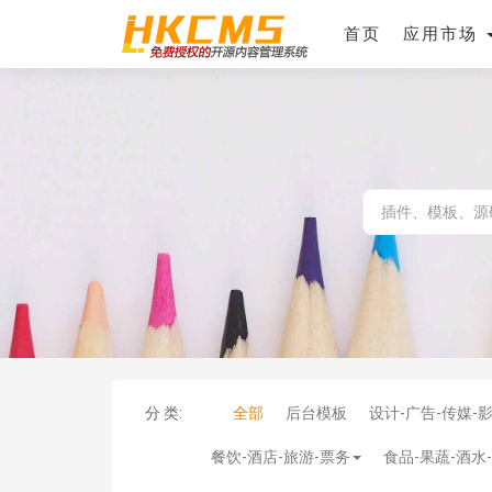
首页
应用市场
分 类:
全部
后台模板
设计-广告-传媒-
餐饮-酒店-旅游-票务
食品-果蔬-酒水