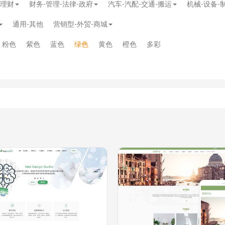
-理财
财务-管理-法律-政府
汽车-汽配-交通-搬运
机械-设备-
通用-其他
营销型-外贸-商城
粉色
紫色
蓝色
绿色
黄色
橙色
多彩
模板
》
免费
模板
》
免费
20.00
务多用途网站模板
》
￥39.90
》
免费