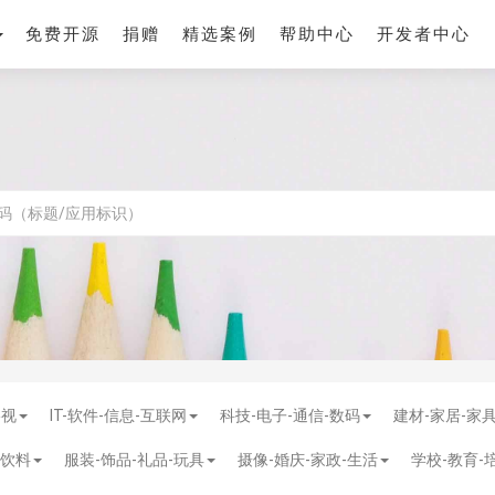
免费开源
捐赠
精选案例
帮助中心
开发者中心
影视
IT-软件-信息-互联网
科技-电子-通信-数码
建材-家居-家
-饮料
服装-饰品-礼品-玩具
摄像-婚庆-家政-生活
学校-教育-