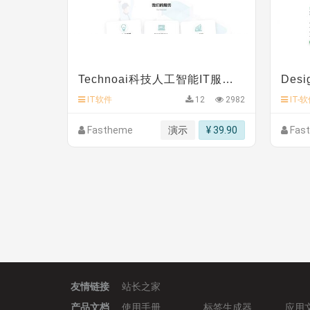
C**y 安装《
双语言响应式科技通用模板
》
免费
C**y 安装《
双语言响应式科技通用模板
》
免费
C**y 安装《
双语言响应式科技通用模板
》
免费
C**y 安装《
双语言响应式科技通用模板
》
免费
C**y 安装《
双语言响应式收缩导航式建筑行业模
心怀****i） 安装《
sitemap地图生成
》
免费
Technoai科技人工智能IT服务多用途网站模板
C**y 安装《
地图位置选取插件
》
免费
IT软件
12
2982
IT-
Fastheme
演示
¥ 39.90
Fas
友情链接
站长之家
产品文档
使用手册
标签生成器
应用