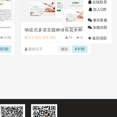
在线联系
加入Q群
微信客服
加微信群
响应式多语言园林绿化花木种植类企业网站
5348
农业-畜牧-养殖-宠物
39
4486
返回顶部
10.00
那些日子
演示
¥ 9.90