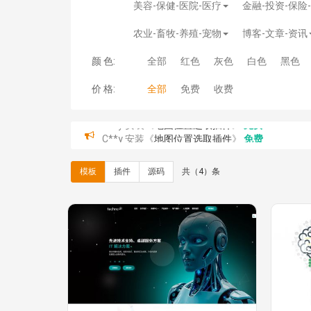
美容-保健-医院-医疗
金融-投资-保险
农业-畜牧-养殖-宠物
博客-文章-资讯
颜 色:
全部
红色
灰色
白色
黑色
价 格:
全部
免费
收费
C**y 安装《
地图位置选取插件
》
免费
hk****08 安装《
Prism代码高亮插件
》
免费
hk****08 安装《
访客统计
》
免费
模板
插件
源码
共（4）条
hk****08 安装《
一键生成应用
》
免费
hk****08 安装《
禁止IP访问
》
免费
hk****80 安装《
响应式多语言企业公司简单通用
hk****80 安装《
响应式多语言企业公司简单通用
碧**天 安装《
文章采集插件（支持多模型）
》
￥
hk****70 安装《
地图位置选取插件
》
免费
hk****70 安装《
sitemaps站点地图
》
免费
hk****28 安装《
Technoai科技人工智能IT服
鸾**月 安装《
文件预览
》
￥9.90
C**y 安装《
响应式多语言白色主题通用企业站