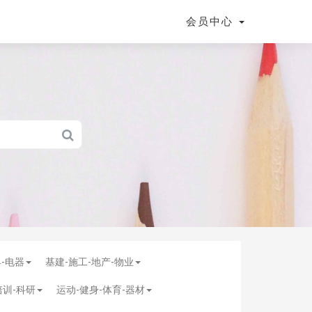
会员中心
具-电器
基建-施工-地产-物业
培训-科研
运动-健身-体育-器材