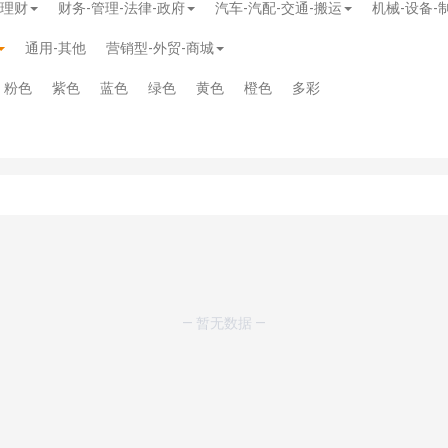
-理财
财务-管理-法律-政府
汽车-汽配-交通-搬运
机械-设备-
通用-其他
营销型-外贸-商城
粉色
紫色
蓝色
绿色
黄色
橙色
多彩
— 暂无数据 —
模板
》
免费
模板
》
免费
20.00
务多用途网站模板
》
￥39.90