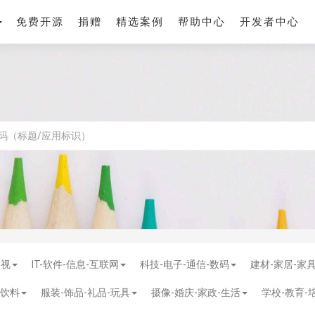
免费开源
捐赠
精选案例
帮助中心
开发者中心
影视
IT-软件-信息-互联网
科技-电子-通信-数码
建材-家居-家
-饮料
服装-饰品-礼品-玩具
摄像-婚庆-家政-生活
学校-教育-