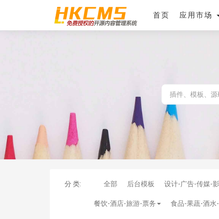
首页
应用市场
分 类:
全部
后台模板
设计-广告-传媒-
餐饮-酒店-旅游-票务
食品-果蔬-酒水