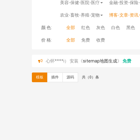
美容-保健-医院-医疗
金融-投资-保险
农业-畜牧-养殖-宠物
博客-文章-资讯
颜 色:
全部
红色
灰色
白色
黑色
价 格:
全部
免费
收费
心怀****i） 安装《
sitemap地图生成
》
免费
C**y 安装《
地图位置选取插件
》
免费
C**y 安装《
地图位置选取插件
》
免费
模板
插件
源码
共（0）条
hk****08 安装《
Prism代码高亮插件
》
免费
hk****08 安装《
访客统计
》
免费
hk****08 安装《
一键生成应用
》
免费
hk****08 安装《
禁止IP访问
》
免费
hk****80 安装《
响应式多语言企业公司简单通用
hk****80 安装《
响应式多语言企业公司简单通用
碧**天 安装《
文章采集插件（支持多模型）
》
￥
hk****70 安装《
地图位置选取插件
》
免费
hk****70 安装《
sitemaps站点地图
》
免费
hk****28 安装《
Technoai科技人工智能IT服