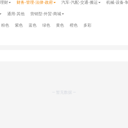
-理财
财务-管理-法律-政府
汽车-汽配-交通-搬运
机械-设备-
通用-其他
营销型-外贸-商城
粉色
紫色
蓝色
绿色
黄色
橙色
多彩
— 暂无数据 —
模板
》
免费
模板
》
免费
20.00
务多用途网站模板
》
￥39.90