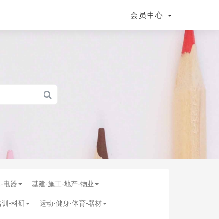
会员中心
具-电器
基建-施工-地产-物业
培训-科研
运动-健身-体育-器材