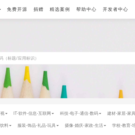
免费开源
捐赠
精选案例
帮助中心
开发者中心
影视
IT-软件-信息-互联网
科技-电子-通信-数码
建材-家居-家
-饮料
服装-饰品-礼品-玩具
摄像-婚庆-家政-生活
学校-教育-