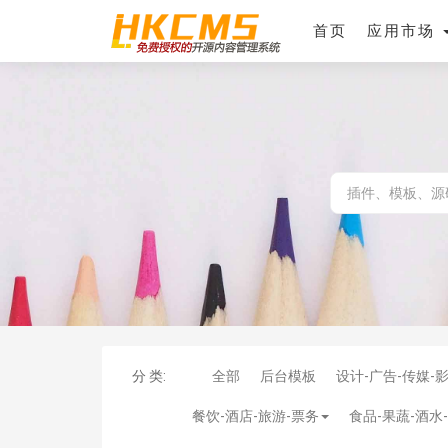
首页
应用市场
分 类:
全部
后台模板
设计-广告-传媒-
餐饮-酒店-旅游-票务
食品-果蔬-酒水