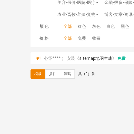
美容-保健-医院-医疗
金融-投资-保险
农业-畜牧-养殖-宠物
博客-文章-资讯
颜 色:
全部
红色
灰色
白色
黑色
价 格:
全部
免费
收费
心怀****i） 安装《
sitemap地图生成
》
免费
C**y 安装《
地图位置选取插件
》
免费
C**y 安装《
地图位置选取插件
》
免费
模板
插件
源码
共（0）条
hk****08 安装《
Prism代码高亮插件
》
免费
hk****08 安装《
访客统计
》
免费
hk****08 安装《
一键生成应用
》
免费
hk****08 安装《
禁止IP访问
》
免费
hk****80 安装《
响应式多语言企业公司简单通用
hk****80 安装《
响应式多语言企业公司简单通用
碧**天 安装《
文章采集插件（支持多模型）
》
￥
hk****70 安装《
地图位置选取插件
》
免费
hk****70 安装《
sitemaps站点地图
》
免费
hk****28 安装《
Technoai科技人工智能IT服