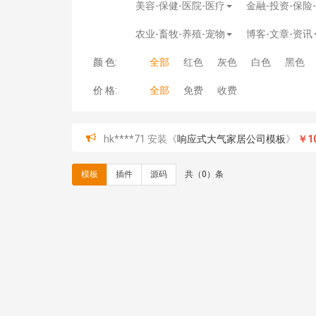
美容-保健-医院-医疗
金融-投资-保险
农业-畜牧-养殖-宠物
博客-文章-资讯
颜 色:
全部
红色
灰色
白色
黑色
价 格:
全部
免费
收费
hk****71 安装《
响应式大气家居公司模板
》
￥10
心怀****i） 安装《
sitemap地图生成
》
免费
C**y 安装《
地图位置选取插件
》
免费
模板
插件
源码
共（0）条
C**y 安装《
地图位置选取插件
》
免费
hk****08 安装《
Prism代码高亮插件
》
免费
hk****08 安装《
访客统计
》
免费
hk****08 安装《
一键生成应用
》
免费
hk****08 安装《
禁止IP访问
》
免费
hk****80 安装《
响应式多语言企业公司简单通用
hk****80 安装《
响应式多语言企业公司简单通用
碧**天 安装《
文章采集插件（支持多模型）
》
￥
hk****70 安装《
地图位置选取插件
》
免费
hk****70 安装《
sitemaps站点地图
》
免费