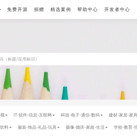
免费开源
捐赠
精选案例
帮助中心
开发者中心
影视
IT-软件-信息-互联网
科技-电子-通信-数码
建材-家居-家
-饮料
服装-饰品-礼品-玩具
摄像-婚庆-家政-生活
学校-教育-