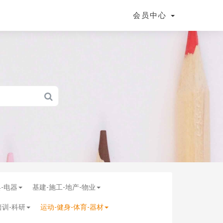
会员中心
具-电器
基建-施工-地产-物业
培训-科研
运动-健身-体育-器材