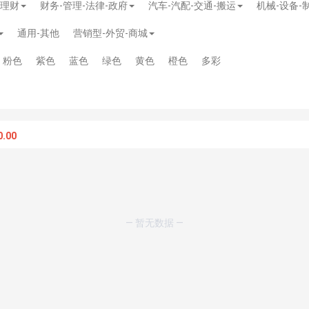
-理财
财务-管理-法律-政府
汽车-汽配-交通-搬运
机械-设备-
通用-其他
营销型-外贸-商城
粉色
紫色
蓝色
绿色
黄色
橙色
多彩
.00
— 暂无数据 —
模板
》
免费
模板
》
免费
20.00