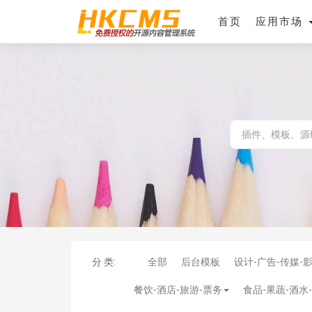
首页
应用市场
分 类:
全部
后台模板
设计-广告-传媒-
餐饮-酒店-旅游-票务
食品-果蔬-酒水