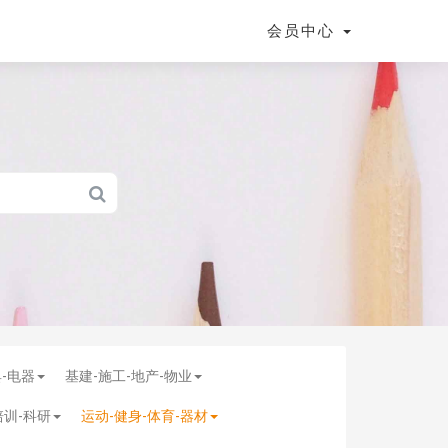
会员中心
具-电器
基建-施工-地产-物业
培训-科研
运动-健身-体育-器材