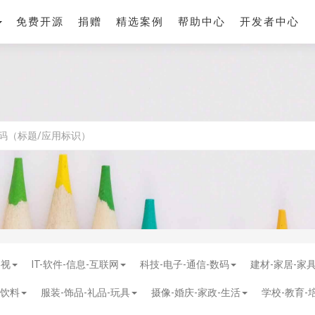
免费开源
捐赠
精选案例
帮助中心
开发者中心
影视
IT-软件-信息-互联网
科技-电子-通信-数码
建材-家居-家
-饮料
服装-饰品-礼品-玩具
摄像-婚庆-家政-生活
学校-教育-