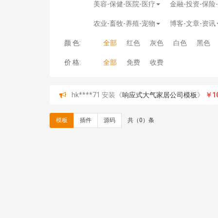
美容-保健-医院-医疗
金融-投资-保险
农业-畜牧-养殖-宠物
博客-文章-资讯
颜 色:
全部
红色
灰色
白色
黑色
价 格:
全部
免费
收费
hk****71 安装《
响应式大气家居公司模板
》
￥10
心怀****i） 安装《
sitemap地图生成
》
免费
C**y 安装《
地图位置选取插件
》
免费
模板
插件
源码
共（0）条
C**y 安装《
地图位置选取插件
》
免费
hk****08 安装《
Prism代码高亮插件
》
免费
hk****08 安装《
访客统计
》
免费
hk****08 安装《
一键生成应用
》
免费
hk****08 安装《
禁止IP访问
》
免费
hk****80 安装《
响应式多语言企业公司简单通用
hk****80 安装《
响应式多语言企业公司简单通用
碧**天 安装《
文章采集插件（支持多模型）
》
￥
hk****70 安装《
地图位置选取插件
》
免费
hk****70 安装《
sitemaps站点地图
》
免费