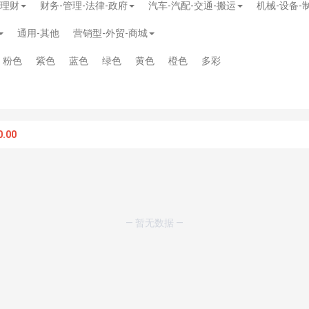
-理财
财务-管理-法律-政府
汽车-汽配-交通-搬运
机械-设备-
通用-其他
营销型-外贸-商城
粉色
紫色
蓝色
绿色
黄色
橙色
多彩
.00
— 暂无数据 —
模板
》
免费
模板
》
免费
20.00