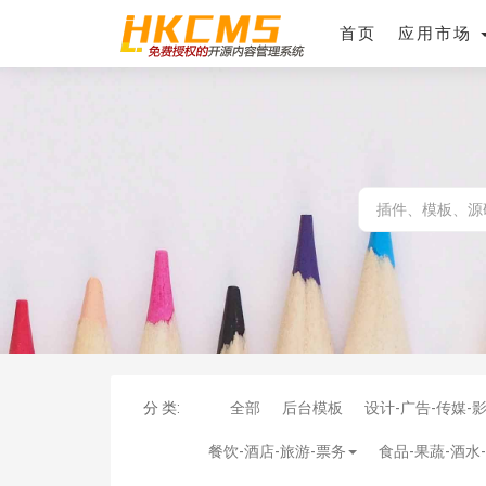
首页
应用市场
分 类:
全部
后台模板
设计-广告-传媒-
餐饮-酒店-旅游-票务
食品-果蔬-酒水