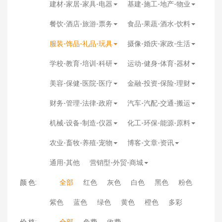
建材-家居-家具-电器
基建-施工-地产-物业
餐饮-酒店-旅游-票务
食品-果蔬-酒水-饮料
服装-饰品-礼品-玩具
摄像-婚庆-家政-生活
学校-教育-培训-科研
运动-健身-体育-器材
美容-保健-医院-医疗
金融-投资-保险-理财
财务-管理-法律-政府
汽车-汽配-交通-搬运
机械-设备-制造-仪器
化工-环保-能源-原料
农业-畜牧-养殖-宠物
博客-文章-资讯
通用-其他
营销型-外贸-商城
颜 色:
全部
红色
灰色
白色
黑色
粉色
紫色
蓝色
绿色
黄色
橙色
多彩