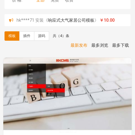
价 格:
全部
免费
收费
hk****71 安装《
响应式大气家居公司模板
》
￥10.00
心怀****i） 安装《
sitemap地图生成
》
免费
C**y 安装《
地图位置选取插件
》
免费
模板
插件
源码
共（4）条
C**y 安装《
地图位置选取插件
》
免费
hk****08 安装《
Prism代码高亮插件
》
免费
最新发布
最多浏览
最多下载
hk****08 安装《
访客统计
》
免费
hk****08 安装《
一键生成应用
》
免费
hk****08 安装《
禁止IP访问
》
免费
hk****80 安装《
响应式多语言企业公司简单通用模板
》
免费
hk****80 安装《
响应式多语言企业公司简单通用模板
》
免费
碧**天 安装《
文章采集插件（支持多模型）
》
￥20.00
hk****70 安装《
地图位置选取插件
》
免费
hk****70 安装《
sitemaps站点地图
》
免费
hk****28 安装《
Technoai科技人工智能IT服务多用途网
站模板
》
￥39.90
鸾**月 安装《
文件预览
》
￥9.90
C**y 安装《
响应式多语言白色主题通用企业站
》
免费
C**y 安装《
双语言响应式科技通用模板
》
免费
响应式收缩导航栏主题