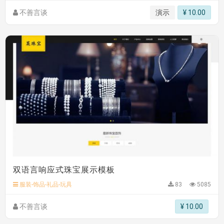
不善言谈
演示
¥ 10.00
双语言响应式珠宝展示模板
服装-饰品-礼品-玩具
83
5085
不善言谈
¥ 10.00