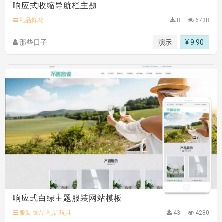
C**y 安装《
双语言响应式科技通用模板
》
免费
hk****82 安装《
响应式多语言会计机构模板
》
免费
礼品鲜花
8
6738
hk****82 安装《
响应式多语言文化传媒模板
》
免费
那些日子
演示
¥ 9.90
响应式白绿主题服装网站模板
服装-饰品-礼品-玩具
43
4280