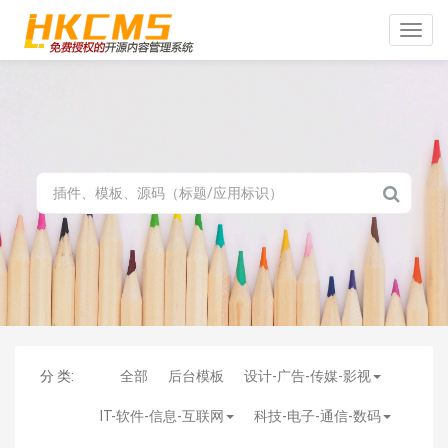
Toggle
naviga
分 类:
全部
后台模板
设计-广告-传媒-影视
IT-软件-信息-互联网
科技-电子-通信-数码