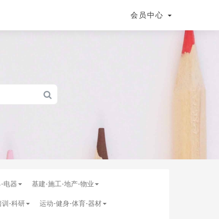
会员中心
具-电器
基建-施工-地产-物业
培训-科研
运动-健身-体育-器材