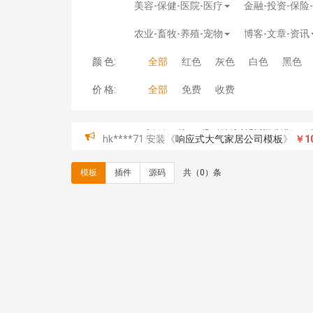
美容-保健-医院-医疗
金融-投资-保险
农业-畜牧-养殖-宠物
博客-文章-资讯
颜 色:
全部
红色
灰色
白色
黑色
价 格:
全部
免费
收费
hk****71 安装《
响应式大气家居公司模板
》
￥10
心怀****i） 安装《
sitemap地图生成
》
免费
C**y 安装《
地图位置选取插件
》
免费
模板
插件
源码
共（0）条
C**y 安装《
地图位置选取插件
》
免费
hk****08 安装《
Prism代码高亮插件
》
免费
hk****08 安装《
访客统计
》
免费
hk****08 安装《
一键生成应用
》
免费
hk****08 安装《
禁止IP访问
》
免费
hk****80 安装《
响应式多语言企业公司简单通用
hk****80 安装《
响应式多语言企业公司简单通用
碧**天 安装《
文章采集插件（支持多模型）
》
￥
hk****70 安装《
地图位置选取插件
》
免费
hk****70 安装《
sitemaps站点地图
》
免费