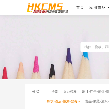
首页
应用市场
分 类:
全部
后台模板
设计-广告-传媒-
餐饮-酒店-旅游-票务
食品-果蔬-酒水