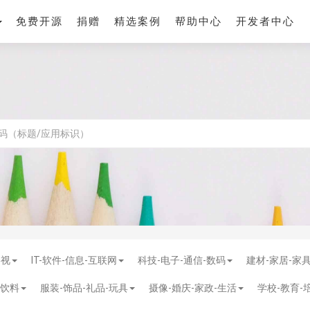
免费开源
捐赠
精选案例
帮助中心
开发者中心
影视
IT-软件-信息-互联网
科技-电子-通信-数码
建材-家居-家
-饮料
服装-饰品-礼品-玩具
摄像-婚庆-家政-生活
学校-教育-