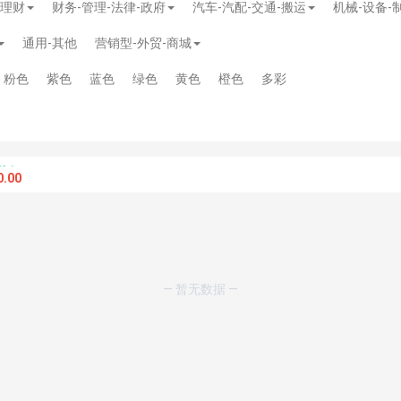
-理财
财务-管理-法律-政府
汽车-汽配-交通-搬运
机械-设备-
通用-其他
营销型-外贸-商城
粉色
紫色
蓝色
绿色
黄色
橙色
多彩
.00
— 暂无数据 —
模板
》
免费
模板
》
免费
20.00