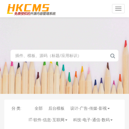
Toggle
naviga
分 类:
全部
后台模板
设计-广告-传媒-影视
IT-软件-信息-互联网
科技-电子-通信-数码