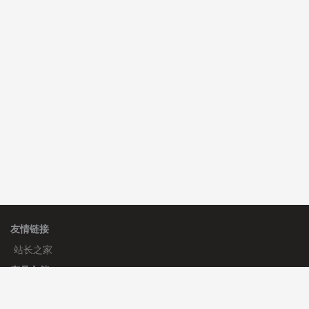
C**y 安装《
双语言响应式收缩导航式建筑行业模板
》
免
费
心怀****i） 安装《
sitemap地图生成
》
免费
C**y 安装《
地图位置选取插件
》
免费
友情链接
站长之家
产品文档
使用手册
标签生成器
应用文档