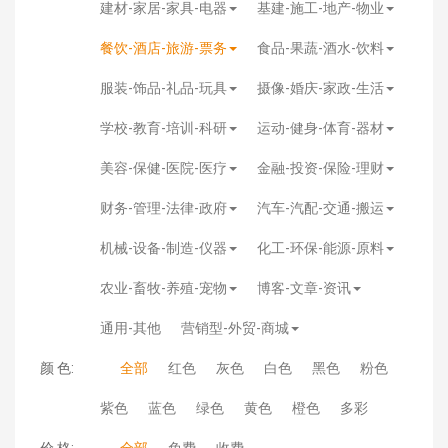
建材-家居-家具-电器
基建-施工-地产-物业
餐饮-酒店-旅游-票务
食品-果蔬-酒水-饮料
服装-饰品-礼品-玩具
摄像-婚庆-家政-生活
学校-教育-培训-科研
运动-健身-体育-器材
美容-保健-医院-医疗
金融-投资-保险-理财
财务-管理-法律-政府
汽车-汽配-交通-搬运
机械-设备-制造-仪器
化工-环保-能源-原料
农业-畜牧-养殖-宠物
博客-文章-资讯
通用-其他
营销型-外贸-商城
颜 色:
全部
红色
灰色
白色
黑色
粉色
紫色
蓝色
绿色
黄色
橙色
多彩