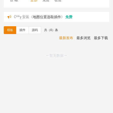
价 格:
全部
免费
收费
C**y 安装《
地图位置选取插件
》
免费
hk****08 安装《
Prism代码高亮插件
》
免费
hk****08 安装《
访客统计
》
免费
模板
插件
源码
共（0）条
hk****08 安装《
一键生成应用
》
免费
hk****08 安装《
禁止IP访问
》
免费
最新发布
最多浏览
最多下载
hk****80 安装《
响应式多语言企业公司简单通用模板
》
免费
hk****80 安装《
响应式多语言企业公司简单通用模板
》
— 暂无数据 —
免费
碧**天 安装《
文章采集插件（支持多模型）
》
￥20.00
hk****70 安装《
地图位置选取插件
》
免费
hk****70 安装《
sitemaps站点地图
》
免费
hk****28 安装《
Technoai科技人工智能IT服务多用途网
站模板
》
￥39.90
鸾**月 安装《
文件预览
》
￥9.90
C**y 安装《
响应式多语言白色主题通用企业站
》
免费
C**y 安装《
双语言响应式科技通用模板
》
免费
C**y 安装《
双语言响应式科技通用模板
》
免费
C**y 安装《
双语言响应式科技通用模板
》
免费
C**y 安装《
双语言响应式科技通用模板
》
免费