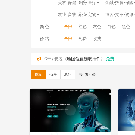
美容-保健-医院-医疗
金融-投资-保险
农业-畜牧-养殖-宠物
博客-文章-资讯
颜 色:
全部
红色
灰色
白色
黑色
价 格:
全部
免费
收费
C**y 安装《
地图位置选取插件
》
免费
hk****08 安装《
Prism代码高亮插件
》
免费
hk****08 安装《
访客统计
》
免费
hk****08 安装《
一键生成应用
》
免费
模板
插件
源码
共（8）条
hk****08 安装《
禁止IP访问
》
免费
hk****80 安装《
响应式多语言企业公司简单通用
hk****80 安装《
响应式多语言企业公司简单通用
碧**天 安装《
文章采集插件（支持多模型）
》
￥
hk****70 安装《
地图位置选取插件
》
免费
hk****70 安装《
sitemaps站点地图
》
免费
hk****28 安装《
Technoai科技人工智能IT服
鸾**月 安装《
文件预览
》
￥9.90
C**y 安装《
响应式多语言白色主题通用企业站
C**y 安装《
双语言响应式科技通用模板
》
免费