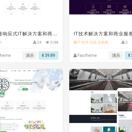
板
》
免费
多用途响应式IT解决方案和商业服务网站模板
件
24
3188
IT-软件-信息-互联网
5
theme
演示
¥ 39.89
Fastheme
演示
¥ 