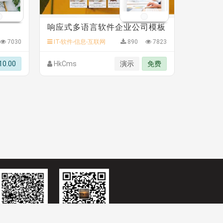
响应式多语言软件企业公司模板
7030
IT-软件-信息-互联网
890
7823
10.00
HkCms
演示
免费