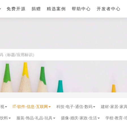
免费开源
捐赠
精选案例
帮助中心
开发者中心
影视
IT-软件-信息-互联网
科技-电子-通信-数码
建材-家居-家
-饮料
服装-饰品-礼品-玩具
摄像-婚庆-家政-生活
学校-教育-