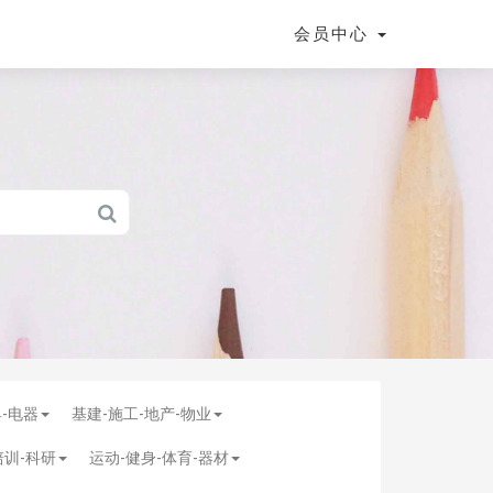
会员中心
具-电器
基建-施工-地产-物业
培训-科研
运动-健身-体育-器材