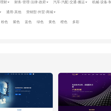
-理财
财务-管理-法律-政府
汽车-汽配-交通-搬运
机械-设备-
通用-其他
营销型-外贸-商城
粉色
紫色
蓝色
绿色
黄色
橙色
多彩
模板
》
免费
模板
》
免费
20.00
务多用途网站模板
》
￥39.90
》
免费