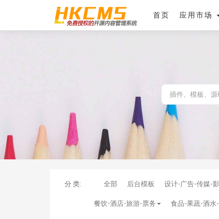
首页
应用市场
分 类:
全部
后台模板
设计-广告-传媒-
餐饮-酒店-旅游-票务
食品-果蔬-酒水