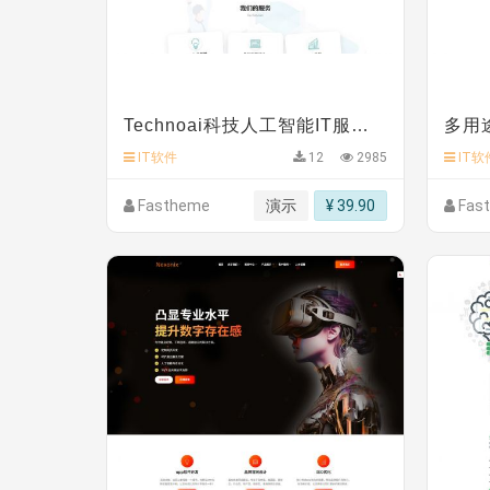
C**y 安装《
双语言响应式科技通用模板
》
免费
C**y 安装《
双语言响应式科技通用模板
》
免费
C**y 安装《
双语言响应式科技通用模板
》
免费
C**y 安装《
双语言响应式收缩导航式建筑行业模
心怀****i） 安装《
sitemap地图生成
》
免费
C**y 安装《
地图位置选取插件
》
免费
Technoai科技人工智能IT服务多用途网站模板
IT软件
12
2985
IT软
Fastheme
演示
¥ 39.90
Fas