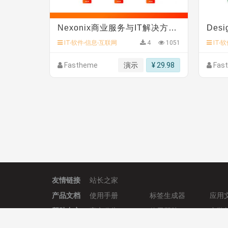
Nexonix商业服务与IT解决方案多功能响应式网站模板
IT-软件-信息-互联网
4
1051
IT-
Fastheme
演示
¥ 29.98
Fas
友情链接
站长之家
产品文档
使用手册
标签生成器
应用
帮助中心
官方公告
使用帮助
安装
服务支持
免费授权
使用协议
开发