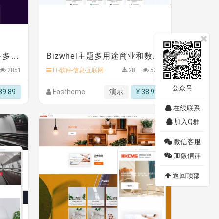
IT技术解决方案和商业服务多用途响应式主题
Bizwhel主题多用途商业和数字机构cms模板现代商务型公司网站模板
2851
IT-软件-信息-互联网
28
5217
公众号
39.89
Fastheme
演示
¥ 38.99
在线联系
加入Q群
微信客服
加微信群
返回顶部