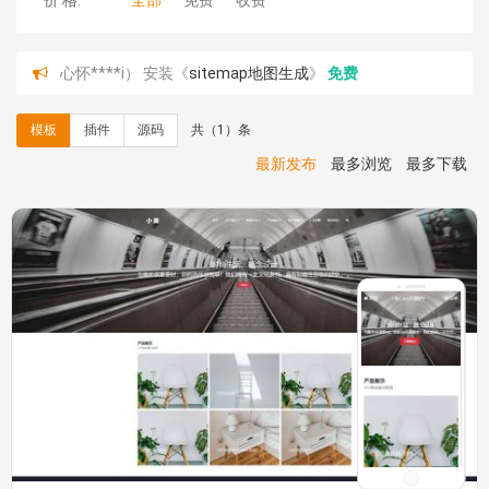
价 格:
全部
免费
收费
心怀****i） 安装《
sitemap地图生成
》
免费
C**y 安装《
地图位置选取插件
》
免费
C**y 安装《
地图位置选取插件
》
免费
模板
插件
源码
共（1）条
hk****08 安装《
Prism代码高亮插件
》
免费
hk****08 安装《
访客统计
》
免费
最新发布
最多浏览
最多下载
hk****08 安装《
一键生成应用
》
免费
hk****08 安装《
禁止IP访问
》
免费
hk****80 安装《
响应式多语言企业公司简单通用模板
》
免费
hk****80 安装《
响应式多语言企业公司简单通用模板
》
免费
碧**天 安装《
文章采集插件（支持多模型）
》
￥20.00
hk****70 安装《
地图位置选取插件
》
免费
hk****70 安装《
sitemaps站点地图
》
免费
hk****28 安装《
Technoai科技人工智能IT服务多用途网
站模板
》
￥39.90
鸾**月 安装《
文件预览
》
￥9.90
C**y 安装《
响应式多语言白色主题通用企业站
》
免费
C**y 安装《
双语言响应式科技通用模板
》
免费
C**y 安装《
双语言响应式科技通用模板
》
免费