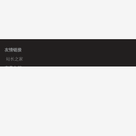
友情链接
站长之家
产品文档
使用手册
标签生成器
应用文档
更新日志
官方帮助
帮助中心
官方公告
使用帮助
安装与部署
服务支持
免费授权
使用协议
开发者中心