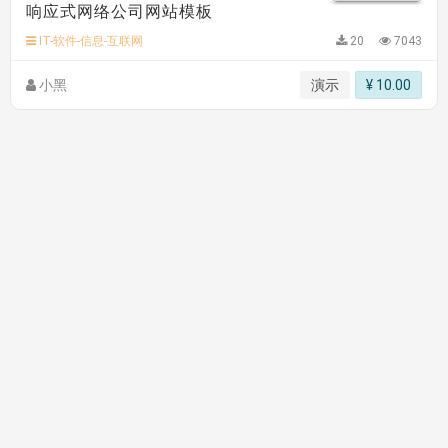
响应式网络公司网站模板
hk****82 安装《
响应式多语言会计机构模板
》
免费
hk****82 安装《
响应式多语言文化传媒模板
》
免费
IT-软件-信息-互联网
20
7043
hk****71 安装《
响应式大气家居公司模板
》
￥10.00
小黑
演示
¥ 10.00