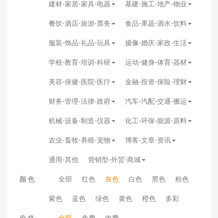
建材-家居-家具-电器
基建-施工-地产-物业
餐饮-酒店-旅游-票务
食品-果蔬-酒水-饮料
服装-饰品-礼品-玩具
摄像-婚庆-家政-生活
学校-教育-培训-科研
运动-健身-体育-器材
美容-保健-医院-医疗
金融-投资-保险-理财
财务-管理-法律-政府
汽车-汽配-交通-搬运
机械-设备-制造-仪器
化工-环保-能源-原料
农业-畜牧-养殖-宠物
博客-文章-资讯
通用-其他
营销型-外贸-商城
颜 色:
全部
红色
灰色
白色
黑色
粉色
紫色
蓝色
绿色
黄色
橙色
多彩