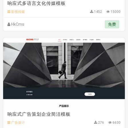
响应式多语言文化传媒模板
hk****82 安装《
响应式多语言会计机构模板
》
免费
hk****82 安装《
响应式多语言文化传媒模板
》
免费
影视传媒
1452
15000
hk****71 安装《
响应式大气家居公司模板
》
￥10.00
HkCms
免费
响应式广告策划企业简洁模板
广告设计
276
6630