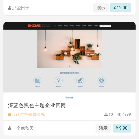
那些日子
演示
¥ 12.00
深蓝色黑色主题企业官网
设计-广告-传媒-影视
10
4989
一个像秋天
演示
¥ 9.90