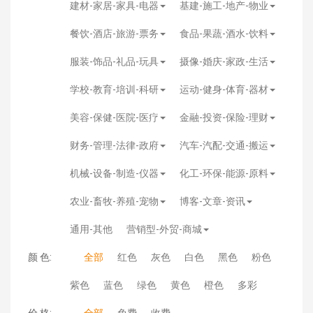
建材-家居-家具-电器
基建-施工-地产-物业
餐饮-酒店-旅游-票务
食品-果蔬-酒水-饮料
服装-饰品-礼品-玩具
摄像-婚庆-家政-生活
学校-教育-培训-科研
运动-健身-体育-器材
美容-保健-医院-医疗
金融-投资-保险-理财
财务-管理-法律-政府
汽车-汽配-交通-搬运
机械-设备-制造-仪器
化工-环保-能源-原料
农业-畜牧-养殖-宠物
博客-文章-资讯
通用-其他
营销型-外贸-商城
颜 色:
全部
红色
灰色
白色
黑色
粉色
紫色
蓝色
绿色
黄色
橙色
多彩