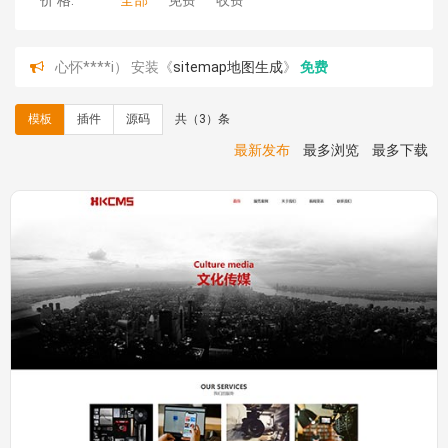
价 格:
全部
免费
收费
心怀****i） 安装《
sitemap地图生成
》
免费
C**y 安装《
地图位置选取插件
》
免费
C**y 安装《
地图位置选取插件
》
免费
模板
插件
源码
共（3）条
hk****08 安装《
Prism代码高亮插件
》
免费
hk****08 安装《
访客统计
》
免费
最新发布
最多浏览
最多下载
hk****08 安装《
一键生成应用
》
免费
hk****08 安装《
禁止IP访问
》
免费
hk****80 安装《
响应式多语言企业公司简单通用模板
》
免费
hk****80 安装《
响应式多语言企业公司简单通用模板
》
免费
碧**天 安装《
文章采集插件（支持多模型）
》
￥20.00
hk****70 安装《
地图位置选取插件
》
免费
hk****70 安装《
sitemaps站点地图
》
免费
hk****28 安装《
Technoai科技人工智能IT服务多用途网
站模板
》
￥39.90
鸾**月 安装《
文件预览
》
￥9.90
C**y 安装《
响应式多语言白色主题通用企业站
》
免费
C**y 安装《
双语言响应式科技通用模板
》
免费
C**y 安装《
双语言响应式科技通用模板
》
免费