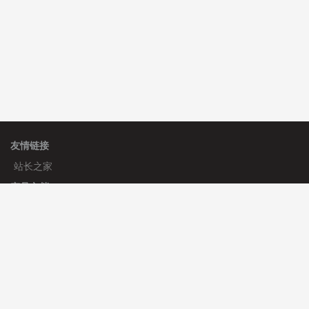
友情链接
站长之家
产品文档
使用手册
标签生成器
应用文档
更新日志
官方帮助
帮助中心
官方公告
使用帮助
安装与部署
服务支持