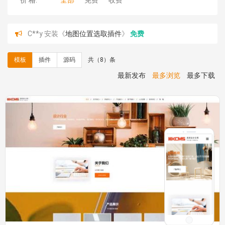
价 格:
全部
免费
收费
C**y 安装《
地图位置选取插件
》
免费
hk****08 安装《
Prism代码高亮插件
》
免费
hk****08 安装《
访客统计
》
免费
模板
插件
源码
共（8）条
hk****08 安装《
一键生成应用
》
免费
hk****08 安装《
禁止IP访问
》
免费
最新发布
最多浏览
最多下载
hk****80 安装《
响应式多语言企业公司简单通用模板
》
免费
hk****80 安装《
响应式多语言企业公司简单通用模板
》
免费
碧**天 安装《
文章采集插件（支持多模型）
》
￥20.00
hk****70 安装《
地图位置选取插件
》
免费
hk****70 安装《
sitemaps站点地图
》
免费
hk****28 安装《
Technoai科技人工智能IT服务多用途网
站模板
》
￥39.90
鸾**月 安装《
文件预览
》
￥9.90
C**y 安装《
响应式多语言白色主题通用企业站
》
免费
C**y 安装《
双语言响应式科技通用模板
》
免费
C**y 安装《
双语言响应式科技通用模板
》
免费
hk****82 安装《
响应式多语言会计机构模板
》
免费
hk****82 安装《
响应式多语言文化传媒模板
》
免费