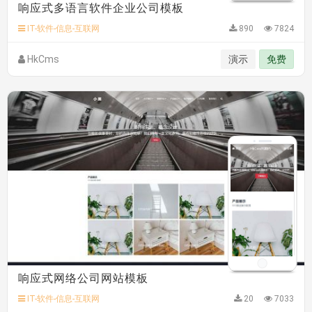
响应式多语言软件企业公司模板
hk****71 安装《
响应式大气家居公司模板
》
￥10.00
心怀****i） 安装《
sitemap地图生成
》
免费
IT-软件-信息-互联网
890
7824
C**y 安装《
地图位置选取插件
》
免费
HkCms
演示
免费
响应式网络公司网站模板
IT-软件-信息-互联网
20
7033