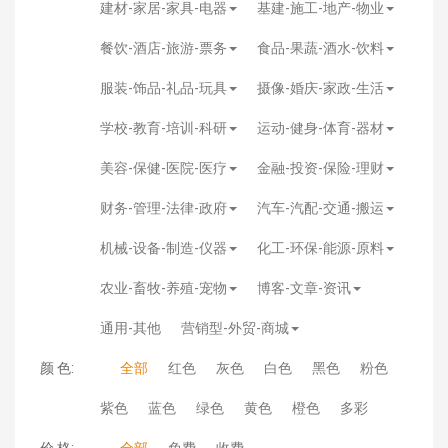
建材-家居-家具-电器
基建-施工-地产-物业
餐饮-酒店-旅游-票务
食品-果蔬-酒水-饮料
服装-饰品-礼品-玩具
摄像-婚庆-家政-生活
学校-教育-培训-科研
运动-健身-体育-器材
美容-保健-医院-医疗
金融-投资-保险-理财
财务-管理-法律-政府
汽车-汽配-交通-搬运
机械-设备-制造-仪器
化工-环保-能源-原料
农业-畜牧-养殖-宠物
博客-文章-资讯
通用-其他
营销型-外贸-商城
颜 色:
全部
红色
灰色
白色
黑色
粉色
紫色
蓝色
绿色
黄色
橙色
多彩