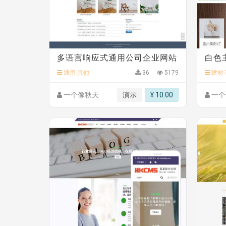
C**y 安装《
响应式多语言白色主题通用企业站
C**y 安装《
双语言响应式科技通用模板
》
免费
C**y 安装《
双语言响应式科技通用模板
》
免费
C**y 安装《
双语言响应式科技通用模板
》
免费
C**y 安装《
双语言响应式科技通用模板
》
免费
hk****71 安装《
响应式大气家居公司模板
》
￥10
多语言响应式通用公司企业网站
白色
心怀****i） 安装《
sitemap地图生成
》
免费
通用-其他
36
5179
建材-
一个像秋天
演示
¥ 10.00
一个