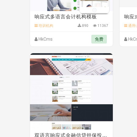
响应式多语言会计机构模板
培训机构
890
11367
通用-
HkCms
免费
HkC
双语言响应式金融信贷担保投资风险类模板