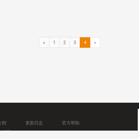
«
1
2
3
4
»
文档
更新日志
官方帮助
与部署