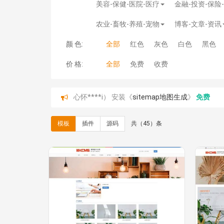
美容-保健-医院-医疗
金融-投资-保险
农业-畜牧-养殖-宠物
博客-文章-资讯
颜 色:
全部
红色
灰色
白色
黑色
价 格:
全部
免费
收费
C**y 安装《
地图位置选取插件
》
免费
C**y 安装《
地图位置选取插件
》
免费
hk****08 安装《
Prism代码高亮插件
》
免费
模板
插件
源码
共（45）条
hk****08 安装《
访客统计
》
免费
hk****08 安装《
一键生成应用
》
免费
hk****08 安装《
禁止IP访问
》
免费
hk****80 安装《
响应式多语言企业公司简单通用
hk****80 安装《
响应式多语言企业公司简单通用
碧**天 安装《
文章采集插件（支持多模型）
》
￥
hk****70 安装《
地图位置选取插件
》
免费
hk****70 安装《
sitemaps站点地图
》
免费
hk****28 安装《
Technoai科技人工智能IT服
鸾**月 安装《
文件预览
》
￥9.90