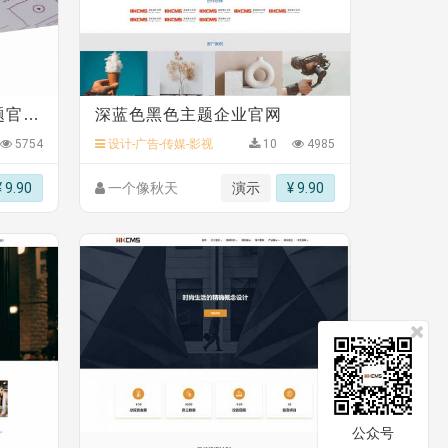
多语言响应式通用白色主题官网模板
深蓝色黑色主题企业官网
5754
设计-广告-传媒-影视
10
4985
¥ 9.90
一个像秋天
演示
¥ 9.90
公众号