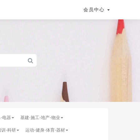
会员中心
具-电器
基建-施工-地产-物业
培训-科研
运动-健身-体育-器材