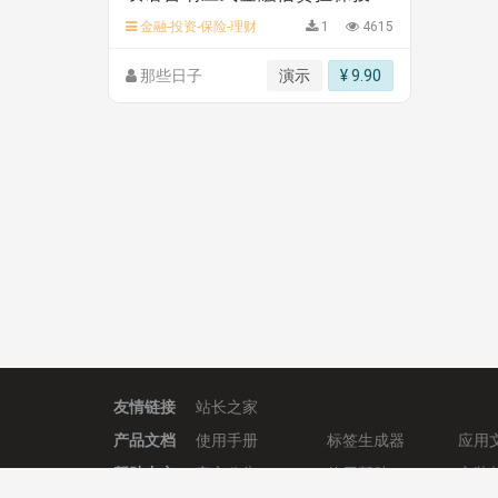
金融-投资-保险-理财
1
4615
那些日子
演示
¥ 9.90
友情链接
站长之家
产品文档
使用手册
标签生成器
应用
帮助中心
官方公告
使用帮助
安装