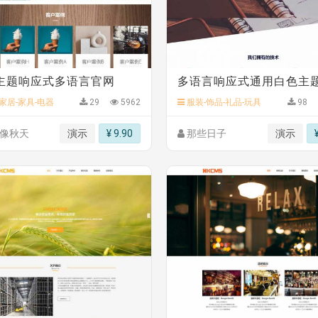
》
免费
.00
主题响应式多语言官网
家居-家具-电器
29
5962
服装-饰品-礼品-玩具
98
像秋天
演示
¥ 9.90
那些日子
演示