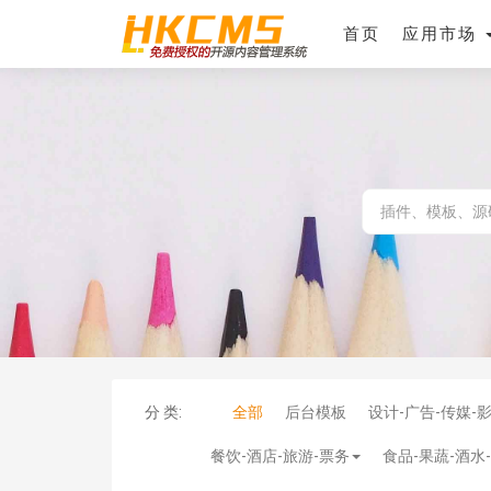
首页
应用市场
分 类:
全部
后台模板
设计-广告-传媒-
餐饮-酒店-旅游-票务
食品-果蔬-酒水