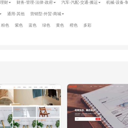
-理财
财务-管理-法律-政府
汽车-汽配-交通-搬运
机械-设备-
通用-其他
营销型-外贸-商城
粉色
紫色
蓝色
绿色
黄色
橙色
多彩
模板
》
免费
模板
》
免费
20.00
务多用途网站模板
》
￥39.90