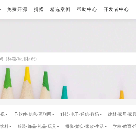
免费开源
捐赠
精选案例
帮助中心
开发者中心
影视
IT-软件-信息-互联网
科技-电子-通信-数码
建材-家居-家
-饮料
服装-饰品-礼品-玩具
摄像-婚庆-家政-生活
学校-教育-