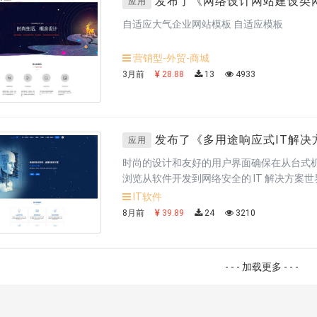
发布了《
网络设计网站建设类
应用
商业服务网站模板
》
自适应大气企业网站模板 自适应模板
商业服务网站模板
》
商业服务网站模板
》
营销型-外贸-商城
商业服务网站模板
》
3月前
28.88
13
4933
服务多用途网站模板
》
服务多用途网站模板
》
服务多用途网站模板
》
服务多用途网站模板
》
发布了《
多用途响应式IT解
应用
商业服务网站模板
》
商业服务网站模板
》
时尚的设计和友好的用户界面确保在从台式
浏览从软件开发到网络安全的 IT 解决方案世
商业服务网站模板
》
够展示您的服务、专业知识和成功案例。通过 Te
商业服务网站模板
》
IT软件
领先地位，使您的在线形象更加强大。
多用途网站模板
》
8月前
39.89
24
3210
途响应式主题
》
- - - 加载更多 - - -