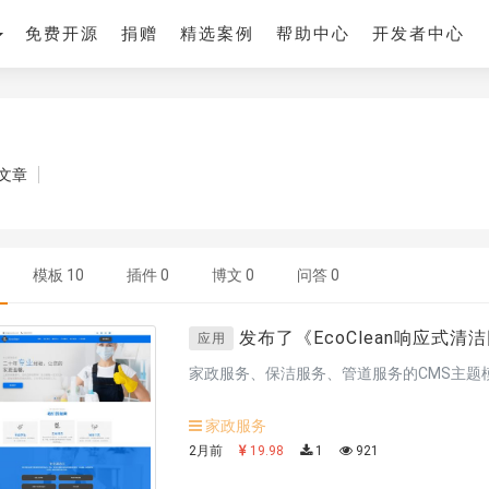
免费开源
捐赠
精选案例
帮助中心
开发者中心
文章
模板
10
插件
0
博文
0
问答
0
发布了《
EcoClean响应式清
应用
家政服务、保洁服务、管道服务的CMS主题
家政服务
2月前
19.98
1
921