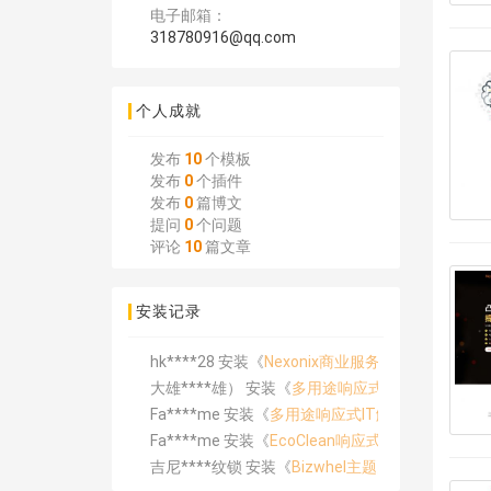
电子邮箱：
318780916@qq.com
个人成就
发布
10
个模板
发布
0
个插件
发布
0
篇博文
提问
0
个问题
评论
10
篇文章
安装记录
hk****28 安装《
Nexonix商业服务与IT解决方
大雄****雄） 安装《
多用途响应式IT解决方案和
Fa****me 安装《
多用途响应式IT解决方案和商业
Fa****me 安装《
EcoClean响应式清洁网站模板
》
吉尼****纹锁 安装《
Bizwhel主题多用途商业
大雄****雄） 安装《
多用途响应式IT解决方案和