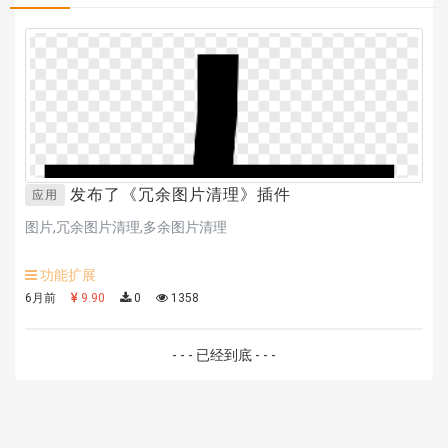
hk****70 安装《
地图位置选取插件
》
hk****70 安装《
sitemaps站点地图
》
hk****28 安装《
Technoai科技人工智能IT服务多用途网站模板
》
鸾**月 安装《
文件预览
》
C**y 安装《
响应式多语言白色主题通用企业站
》
C**y 安装《
双语言响应式科技通用模板
》
C**y 安装《
双语言响应式科技通用模板
》
hk****82 安装《
响应式多语言会计机构模板
》
发布了《
冗余图片清理
》插件
应用
hk****82 安装《
响应式多语言文化传媒模板
》
图片,冗余图片清理,多余图片清理
hk****71 安装《
响应式大气家居公司模板
》
心怀****i） 安装《
sitemap地图生成
》
功能扩展
C**y 安装《
地图位置选取插件
》
6月前
9.90
0
1358
- - - 已经到底 - - -