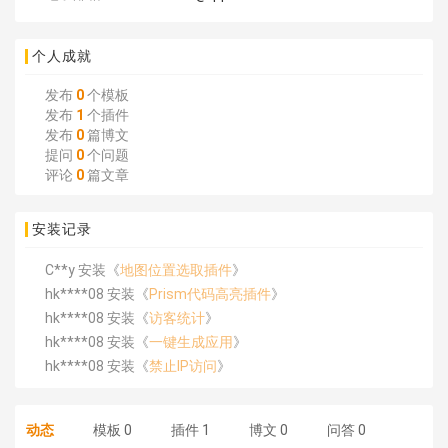
个人成就
发布
0
个模板
发布
1
个插件
发布
0
篇博文
提问
0
个问题
评论
0
篇文章
安装记录
C**y 安装《
地图位置选取插件
》
hk****08 安装《
Prism代码高亮插件
》
hk****08 安装《
访客统计
》
hk****08 安装《
一键生成应用
》
hk****08 安装《
禁止IP访问
》
hk****80 安装《
响应式多语言企业公司简单通用模板
》
hk****80 安装《
响应式多语言企业公司简单通用模板
》
动态
模板
0
插件
1
博文
0
问答
0
碧**天 安装《
文章采集插件（支持多模型）
》