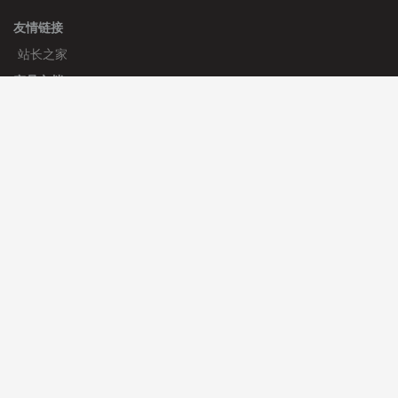
友情链接
站长之家
产品文档
使用手册
标签生成器
应用文档
更新日志
官方帮助
帮助中心
官方公告
使用帮助
安装与部署
服务支持
免费授权
使用协议
开发者中心
微信群
微信客服