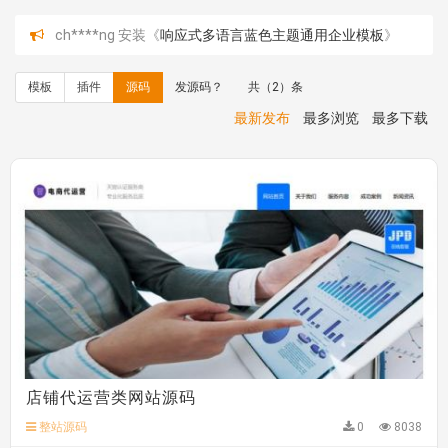
ch****ng 安装《
响应式多语言蓝色主题通用企业模板
》
免费
理**房 安装《
响应式多语言蓝色主题通用企业模板
》
免
模板
插件
源码
发源码？
共（2）条
费
理**房 安装《
响应式多语言企业公司简单通用模板
》
免
最新发布
最多浏览
最多下载
费
理**房 安装《
响应式多语言金融投资主体模板
》
免费
理**房 安装《
响应式多语言蓝色主题通用企业模板
》
免
费
理**房 安装《
响应式多语言文化传媒模板
》
免费
理**房 安装《
响应式多语言会计机构模板
》
免费
hk****15 安装《
开源日历工具库
》
免费
hk****82 安装《
响应式多语言会计机构模板
》
免费
hk****82 安装《
响应式多语言文化传媒模板
》
免费
hk****71 安装《
响应式大气家居公司模板
》
￥10.00
心怀****i） 安装《
sitemap地图生成
》
免费
C**y 安装《
地图位置选取插件
》
免费
C**y 安装《
地图位置选取插件
》
免费
hk****08 安装《
Prism代码高亮插件
》
免费
店铺代运营类网站源码
hk****08 安装《
访客统计
》
免费
整站源码
0
8038
hk****08 安装《
一键生成应用
》
免费