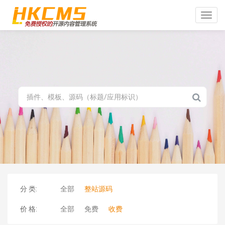
Toggle
naviga
分 类:
全部
整站源码
价 格:
全部
免费
收费