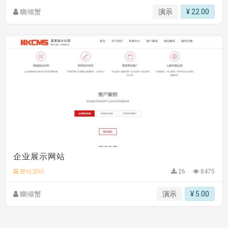
hk****08 安装《
禁止IP访问
》
免费
幽倾蟹
演示
¥ 22.00
hk****85 安装《
响应式多语言金融投资主体模板
》
免费
hk****85 安装《
响应式多语言金融投资主体模板
》
免费
企业展示网站
整站源码
26
8475
幽倾蟹
演示
¥ 5.00